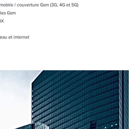
mobile / couverture Gsm (3G, 4G et 5G)
lles Gsm
BX
s
eau et internet