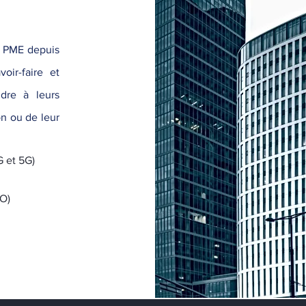
 PME depuis
oir-faire et
dre à leurs
n ou de leur
G et 5G)
O)