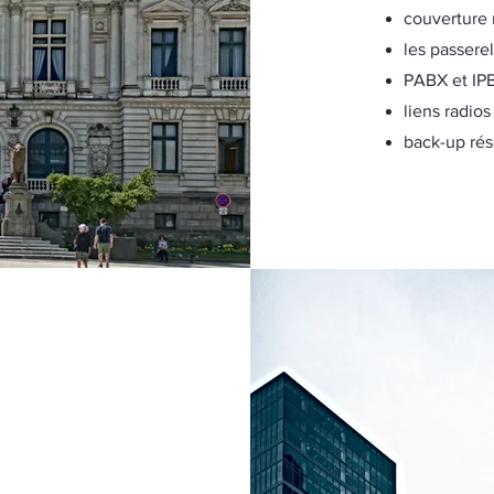
couverture 
les passere
PABX et IP
liens radio
back-up rés